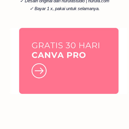
✓ Desain original dari hurufastudio | hurufa.com
✓ Bayar 1 x, pakai untuk selamanya.