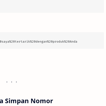
0saya%20tertarik%20dengan%20produk%20Anda
pa Simpan Nomor